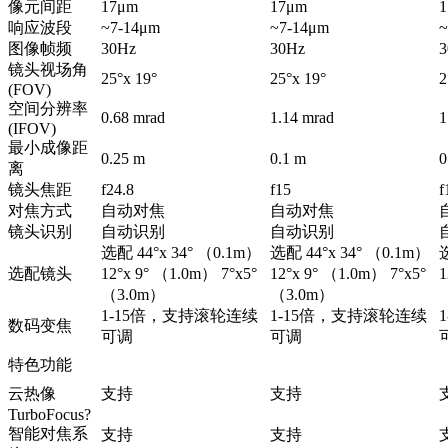
像元间距
17μm
17μm
响应波段
~7-14μm
~7-14μm
~
图像帧频
30Hz
30Hz
3
镜头视场角
25°x 19°
25°x 19°
2
(FOV)
空间分辨率
0.68 mrad
1.14 mrad
1
(IFOV)
最小成像距
0.25 m
0.1 m
0
离
镜头焦距
f24.8
f15
f
对焦方式
自动对焦
自动对焦
镜头识别
自动识别
自动识别
选配 44°x 34° （0.1m）
选配 44°x 34° （0.1m）
选
选配镜头
12°x 9° （1.0m） 7°x5°
12°x 9° （1.0m） 7°x5°
1
（3.0m）
（3.0m）
1-15倍，支持滚轮连续
1-15倍，支持滚轮连续
数码变焦
可调
可调
特色功能
云热像
支持
支持
TurboFocus?
智能对焦系
支持
支持