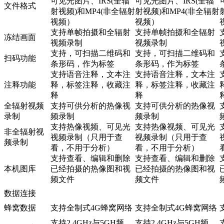
可见光图片、IRS(全辐
可见光图片、IRS(全辐
文件格式
射视频)和MP4(非全辐射
射视频)和MP4(非全辐射
视频）
视频）
支持单帧拍摄和全辐射
支持单帧拍摄和全辐射
冻结画面
视频录制
视频录制
支持，可扫描二维码和
支持，可扫描二维码和
扫码功能
条形码，作为标签
条形码，作为标签
支持语音注释，文本注
支持语音注释，文本注
注释功能
释，标签注释，收藏注
释，标签注释，收藏注
释
释
全辐射视频
支持可供分析的热像视
支持可供分析的热像视
录制
频录制
频录制
支持热像视频、可见光
支持热像视频、可见光
非全辐射视
视频录制（只用于查
视频录制（只用于查
频录制
看，不用于分析）
看，不用于分析）
支持查看、编辑和删除
支持查看、编辑和删除
本机图库
已经拍摄的热像图和视
已经拍摄的热像图和视
频文件
频文件
数据连接
蜂窝数据
支持全制式4G蜂窝网络
支持全制式4G蜂窝网络
支持2.4GHz与5GH频
支持2.4GHz与5GH频