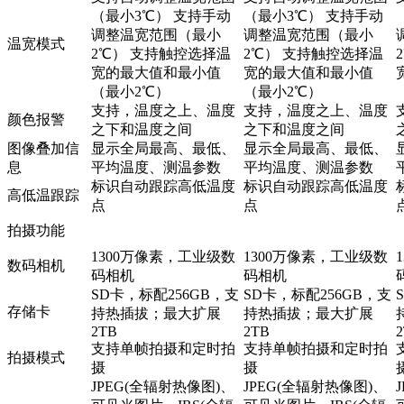
（最小3℃） 支持手动
（最小3℃） 支持手动
调整温宽范围（最小
调整温宽范围（最小
温宽模式
2℃） 支持触控选择温
2℃） 支持触控选择温
宽的最大值和最小值
宽的最大值和最小值
（最小2℃）
（最小2℃）
支持，温度之上、温度
支持，温度之上、温度
颜色报警
之下和温度之间
之下和温度之间
图像叠加信
显示全局最高、最低、
显示全局最高、最低、
息
平均温度、测温参数
平均温度、测温参数
标识自动跟踪高低温度
标识自动跟踪高低温度
高低温跟踪
点
点
拍摄功能
1300万像素，工业级数
1300万像素，工业级数
数码相机
码相机
码相机
SD卡，标配256GB，支
SD卡，标配256GB，支
存储卡
持热插拔；最大扩展
持热插拔；最大扩展
2TB
2TB
支持单帧拍摄和定时拍
支持单帧拍摄和定时拍
拍摄模式
摄
摄
JPEG(全辐射热像图)、
JPEG(全辐射热像图)、